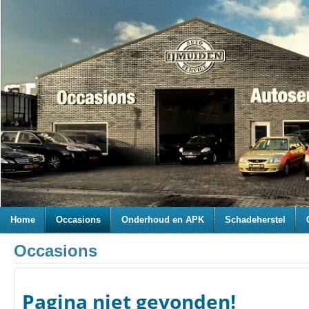
Home
Occasions
Onderhoud en APK
Schadeherstel
Occasions